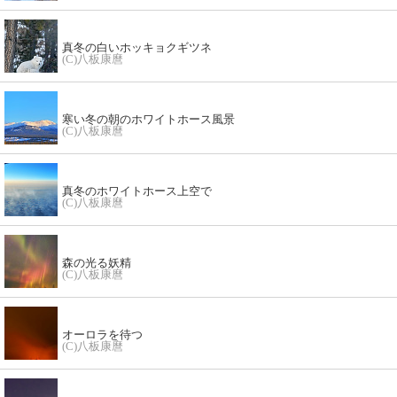
真冬の白いホッキョクギツネ
(C)八板康麿
寒い冬の朝のホワイトホース風景
(C)八板康麿
真冬のホワイトホース上空で
(C)八板康麿
森の光る妖精
(C)八板康麿
オーロラを待つ
(C)八板康麿