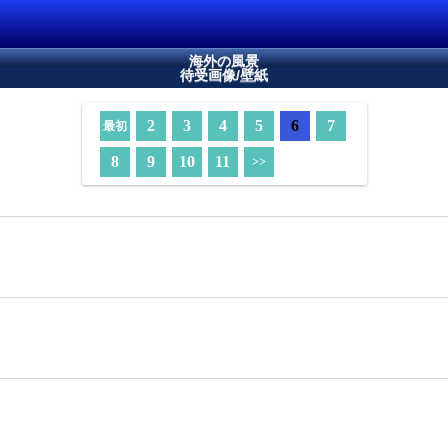
海外の風景
待受画像/壁紙
2
3
4
5
6
7
最初
8
9
10
11
>>