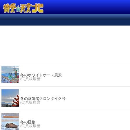
冬のホワイトホース風景
(C)八板康麿
冬の蒸気船クロンダイク号
(C)八板康麿
冬の怪物
(C)八板康麿