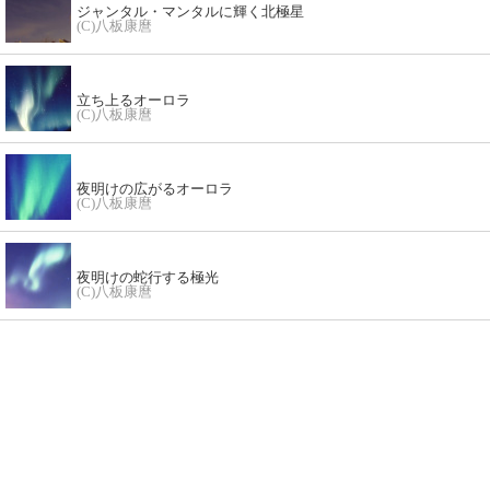
ジャンタル・マンタルに輝く北極星
(C)八板康麿
立ち上るオーロラ
(C)八板康麿
夜明けの広がるオーロラ
(C)八板康麿
夜明けの蛇行する極光
(C)八板康麿