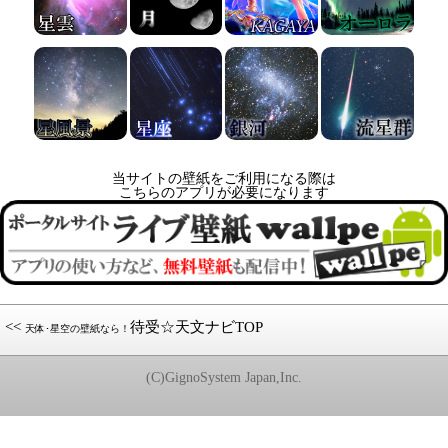
当サイトの壁紙をご利用になる際は
こちらのアプリが必要になります
<<
待受☆天文ナビTOP
天体･星空の壁紙なら！
(C)GignoSystem Japan,Inc.