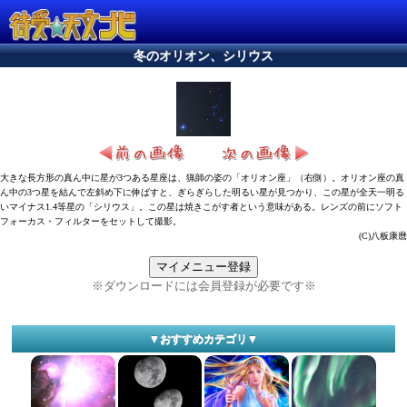
冬のオリオン、シリウス
大きな長方形の真ん中に星が3つある星座は、猟師の姿の「オリオン座」（右側）。オリオン座の真
ん中の3つ星を結んで左斜め下に伸ばすと、ぎらぎらした明るい星が見つかり、この星が全天一明る
いマイナス1.4等星の「シリウス」。この星は焼きこがす者という意味がある。レンズの前にソフト
フォーカス・フィルターをセットして撮影。
(C)八板康麿
マイメニュー登録
※ダウンロードには会員登録が必要です※
▼おすすめカテゴリ▼