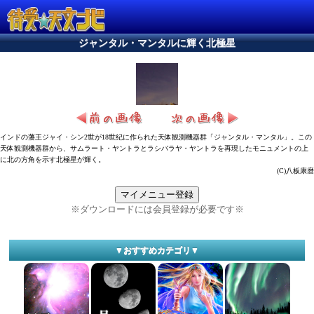
ジャンタル・マンタルに輝く北極星
インドの藩王ジャイ・シン2世が18世紀に作られた天体観測機器群「ジャンタル・マンタル」。この
天体観測機器群から、サムラート・ヤントラとラシバラヤ・ヤントラを再現したモニュメントの上
に北の方角を示す北極星が輝く。
(C)八板康麿
マイメニュー登録
※ダウンロードには会員登録が必要です※
▼おすすめカテゴリ▼