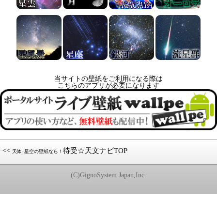
当サイトの壁紙をご利用になる際は
こちらのアプリが必要になります
<<
待受☆天文ナビTOP
天体･星空の壁紙なら！
(C)GignoSystem Japan,Inc.